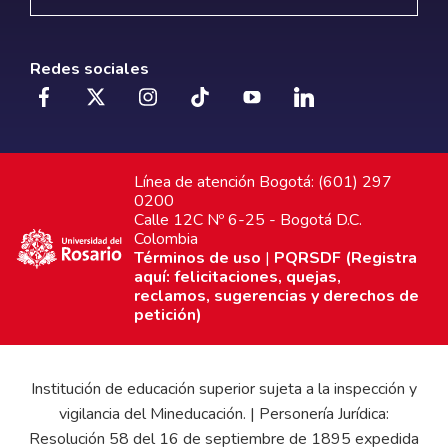
Redes sociales
Línea de atención Bogotá: (601) 297
0200
Calle 12C Nº 6-25 - Bogotá D.C.
Colombia
Términos de uso
|
PQRSDF (Registra
aquí: felicitaciones, quejas,
reclamos, sugerencias y derechos de
petición)
Institución de educación superior sujeta a la inspección y
vigilancia del Mineducación. | Personería Jurídica:
Resolución 58 del 16 de septiembre de 1895 expedida