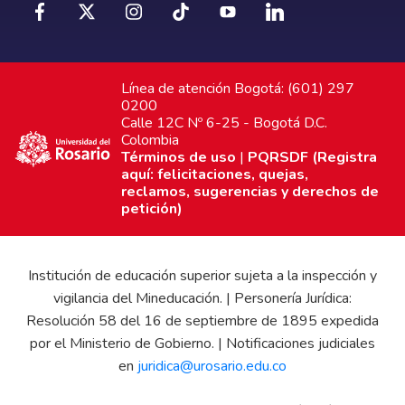
Línea de atención Bogotá: (601) 297
0200
Calle 12C Nº 6-25 - Bogotá D.C.
Colombia
Términos de uso
|
PQRSDF (Registra
aquí: felicitaciones, quejas,
reclamos, sugerencias y derechos de
petición)
Institución de educación superior sujeta a la inspección y
vigilancia del Mineducación. | Personería Jurídica:
Resolución 58 del 16 de septiembre de 1895 expedida
por el Ministerio de Gobierno. | Notificaciones judiciales
en
juridica@urosario.edu.co