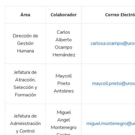
Área
Colaborador
Correo Electr
Carlos
Dirección de
Alberto
Gestión
carlosa.ocampo@uros
Ocampo
Humana
Hernández
Jefatura de
Maycoll
Atracción,
Prieto
maycoll.prieto@uros
Selección y
Antolines
Formación
Miguel
Jefatura de
Angel
Administración
miguel.montenegro@uro
Montenegro
y Control
Castro