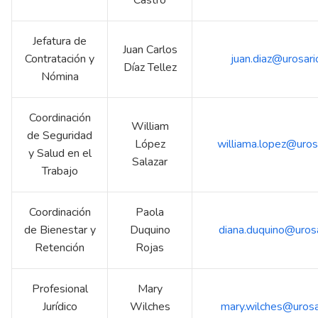
Jefatura de
Juan Carlos
Contratación y
juan.diaz@urosari
Díaz Tellez
Nómina
Coordinación
William
de Seguridad
López
williama.lopez@uros
y Salud en el
Salazar
Trabajo
Coordinación
Paola
de Bienestar y
Duquino
diana.duquino@urosa
Retención
Rojas
Profesional
Mary
Jurídico
Wilches
mary.wilches@urosa