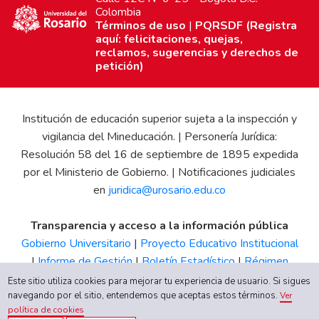
Colombia
Términos de uso
|
PQRSDF (Registra
aquí: felicitaciones, quejas,
reclamos, sugerencias y derechos de
petición)
Institución de educación superior sujeta a la inspección y
vigilancia del Mineducación. | Personería Jurídica:
Resolución 58 del 16 de septiembre de 1895 expedida
por el Ministerio de Gobierno. | Notificaciones judiciales
en
juridica@urosario.edu.co
Transparencia y acceso a la información pública
Gobierno Universitario
|
Proyecto Educativo Institucional
|
Informe de Gestión
|
Boletín Estadístico
|
Régimen
Tributario
|
Estados Financieros
|
Código de Ética
|
Canal
Este sitio utiliza cookies para mejorar tu experiencia de usuario. Si sigues
de Integridad UR
navegando por el sitio, entendemos que aceptas estos términos.
Ver
política de cookies