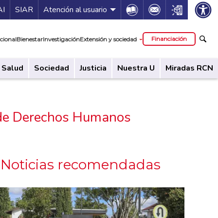
ía de servicios
Icon
Icon
Icon
AI
SIAR
Atención al usuario
cipal
Financiación
cional
Bienestar
Investigación
Extensión y sociedad
Salud
Sociedad
Justicia
Nuestra U
Miradas RCN
a de Derechos Humanos
Noticias recomendadas