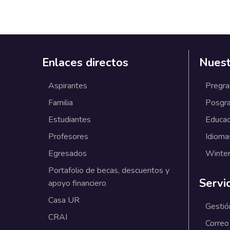
Enlaces directos
Nuest
Aspirantes
Pregr
Familia
Posgr
Estudiantes
Educac
Profesores
Idioma
Egresados
Winter
Portafolio de becas, descuentos y
Servi
apoyo financiero
Casa UR
Gestió
CRAI
Correo