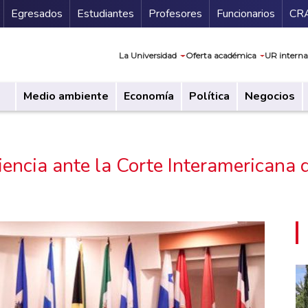
Secundario
Gu
Egresados
Estudiantes
Profesores
Funcionarios
CR
Navegación prin
La Universidad
Oferta académica
UR interna
Medio ambiente
Economía
Política
Negocios
iencia ante la Corte Interamerican