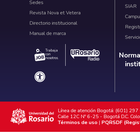
Sedes
SIAR
Revista Nova et Vetera
Campus
Directorio institucional
Regist
Manual de marca
Servici
Trabaja
Norm
Normat
con
nosotros.
inst
Línea de atención Bogotá: (601) 29
Calle 12C Nº 6-25 - Bogotá D.C. Col
Términos de uso
|
PQRSDF (Registr