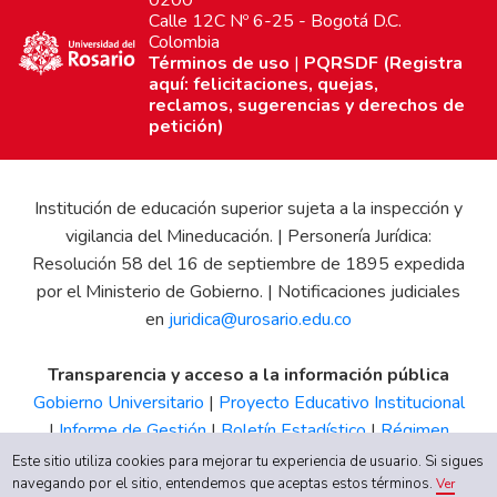
0200
Calle 12C Nº 6-25 - Bogotá D.C.
Colombia
Términos de uso
|
PQRSDF (Registra
aquí: felicitaciones, quejas,
reclamos, sugerencias y derechos de
petición)
Institución de educación superior sujeta a la inspección y
vigilancia del Mineducación. | Personería Jurídica:
Resolución 58 del 16 de septiembre de 1895 expedida
por el Ministerio de Gobierno. | Notificaciones judiciales
en
juridica@urosario.edu.co
Transparencia y acceso a la información pública
Gobierno Universitario
|
Proyecto Educativo Institucional
|
Informe de Gestión
|
Boletín Estadístico
|
Régimen
Tributario
|
Estados Financieros
|
Código de Ética
|
Canal
Este sitio utiliza cookies para mejorar tu experiencia de usuario. Si sigues
navegando por el sitio, entendemos que aceptas estos términos.
de Integridad UR
Ver