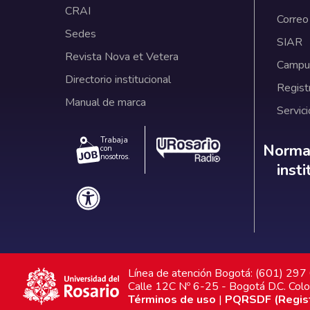
CRAI
Correo
Sedes
SIAR
Revista Nova et Vetera
Campus
Directorio institucional
Regist
Manual de marca
Servici
Trabaja
Norm
Normat
con
nosotros.
inst
Línea de atención Bogotá: (601) 29
Calle 12C Nº 6-25 - Bogotá D.C. Col
Términos de uso
|
PQRSDF (Registr