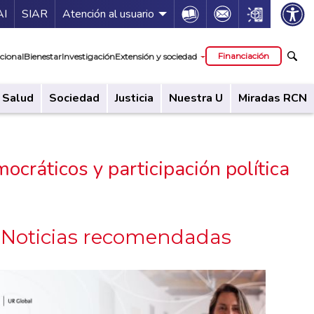
ía de servicios
Icon
Icon
Icon
AI
SIAR
Atención al usuario
cipal
Financiación
cional
Bienestar
Investigación
Extensión y sociedad
Salud
Sociedad
Justicia
Nuestra U
Miradas RCN
ocráticos y participación política
Noticias recomendadas