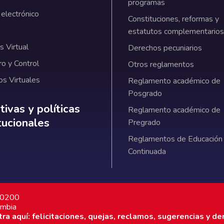
programas
 electrónico
Constituciones, reformas y
estatutos complementarios
 Virtual
Derechos pecuniarios
ro y Control
Otros reglamentos
os Virtuales
Reglamento académico de
Posgrado
ativas y políticas institucionales
ivas y políticas
Reglamento académico de
itucionales
Pregrado
Reglamentos de Educación
Continuada
7 0200
ombia
a aquí: felicitaciones, quejas, reclamos, sugerencias y de