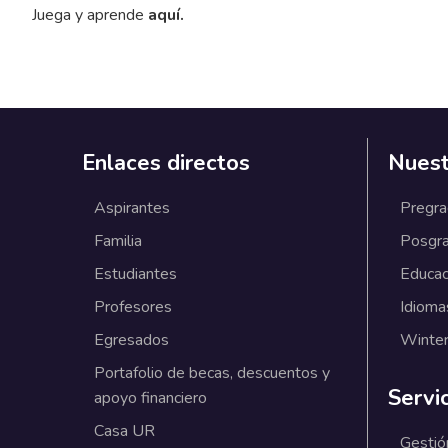
Juega y aprende
aquí.
Enlaces directos
Nuest
Aspirantes
Pregr
Familia
Posgr
Estudiantes
Educac
Profesores
Idioma
Egresados
Winter
Portafolio de becas, descuentos y
Servi
apoyo financiero
Casa UR
Gestió