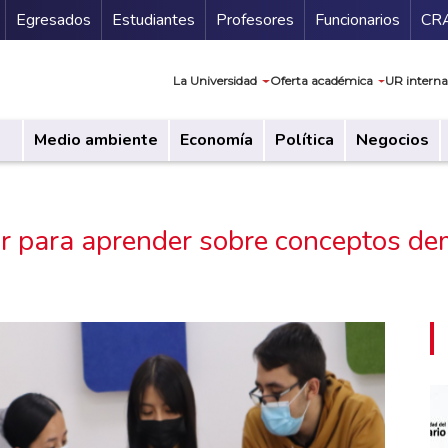
Secundario
Gu
Egresados
Estudiantes
Profesores
Funcionarios
CR
Navegación prin
La Universidad
Oferta académica
UR interna
Medio ambiente
Economía
Política
Negocios
r para aprender sobre conceptos dem