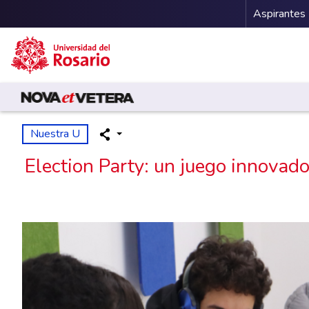
Menu 
Aspirantes
Pasar al contenido principal
Nuestra U
Election Party: un juego innovado