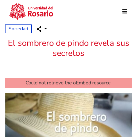
Pasar al contenido principal
Sociedad
El sombrero de pindo revela sus
secretos
error
Could not retrieve the oEmbed resource.