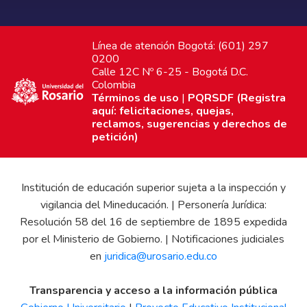
Línea de atención Bogotá: (601) 297
0200
Calle 12C Nº 6-25 - Bogotá D.C.
Colombia
Términos de uso
|
PQRSDF (Registra
aquí: felicitaciones, quejas,
reclamos, sugerencias y derechos de
petición)
Institución de educación superior sujeta a la inspección y
vigilancia del Mineducación. | Personería Jurídica:
Resolución 58 del 16 de septiembre de 1895 expedida
por el Ministerio de Gobierno. | Notificaciones judiciales
en
juridica@urosario.edu.co
Transparencia y acceso a la información pública