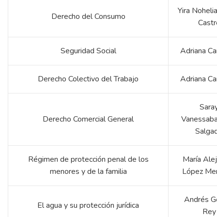
Yira Noheli
Derecho del Consumo
Castr
Seguridad Social
Adriana C
Derecho Colectivo del Trabajo
Adriana C
Sara
Derecho Comercial General
Vanessaba
Salga
Régimen de protección penal de los
María Ale
menores y de la familia
López Me
Andrés 
El agua y su protección jurídica
Rey