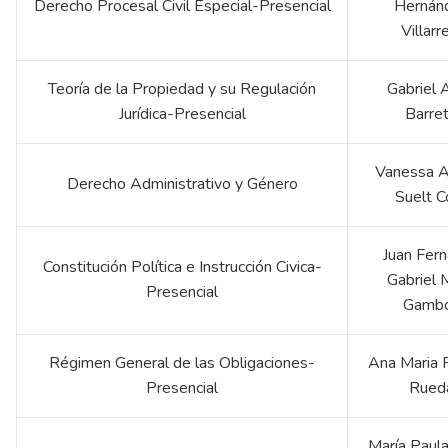
Derecho Procesal Civil Especial-Presencial
Hernán
Villarr
Teoría de la Propiedad y su Regulación
Gabriel 
Jurídica-Presencial
Barre
Vanessa A
Derecho Administrativo y Género
Suelt C
Juan Fer
Constitución Política e Instrucción Civica-
Gabriel 
Presencial
Gamb
Régimen General de las Obligaciones-
Ana Maria 
Presencial
Rued
María Paul