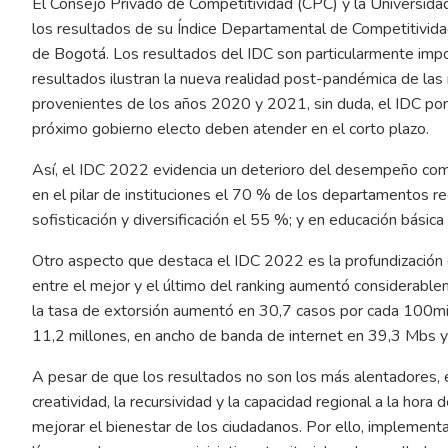
El Consejo Privado de Competitividad (CPC) y la Universida
los resultados de su Índice Departamental de Competitivida
de Bogotá. Los resultados del IDC son particularmente impor
resultados ilustran la nueva realidad post-pandémica de las 
provenientes de los años 2020 y 2021, sin duda, el IDC pone
próximo gobierno electo deben atender en el corto plazo.
Así, el IDC 2022 evidencia un deterioro del desempeño comp
en el pilar de instituciones el 70 % de los departamentos re
sofisticación y diversificación el 55 %; y en educación básic
Otro aspecto que destaca el IDC 2022 es la profundización de
entre el mejor y el último del ranking aumentó considerable
la tasa de extorsión aumentó en 30,7 casos por cada 100mil
11,2 millones, en ancho de banda de internet en 39,3 Mbs y 
A pesar de que los resultados no son los más alentadores, e
creatividad, la recursividad y la capacidad regional a la hora
mejorar el bienestar de los ciudadanos. Por ello, implementa