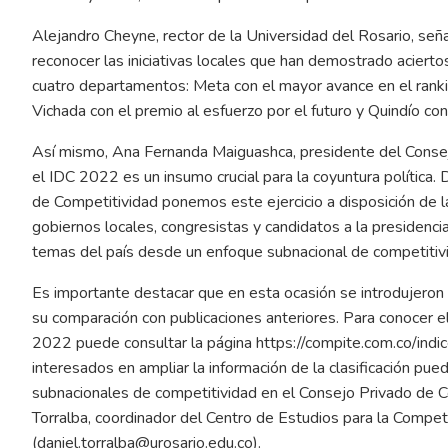
Alejandro Cheyne, rector de la Universidad del Rosario, señ
reconocer las iniciativas locales que han demostrado acierto
cuatro departamentos: Meta con el mayor avance en el ranking
Vichada con el premio al esfuerzo por el futuro y Quindío con 
Así mismo, Ana Fernanda Maiguashca, presidente del Conse
el IDC 2022 es un insumo crucial para la coyuntura política.
de Competitividad ponemos este ejercicio a disposición de la 
gobiernos locales, congresistas y candidatos a la presidenci
temas del país desde un enfoque subnacional de competitivi
Es importante destacar que en esta ocasión se introdujeron a
su comparación con publicaciones anteriores. Para conocer e
2022 puede consultar la página
https://compite.com.co/indi
interesados en ampliar la información de la clasificación pue
subnacionales de competitividad en el Consejo Privado de C
Torralba, coordinador del Centro de Estudios para la Compe
(
daniel.torralba@urosario.edu.co
).