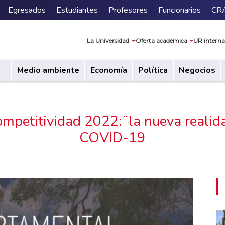
Secundario
Gu
Egresados
Estudiantes
Profesores
Funcionarios
CR
Navegación prin
La Universidad
Oferta académica
UR interna
Medio ambiente
Economía
Política
Negocios
mpetitividad 2022:¨la nueva realid
COVID-19