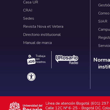
Casa UR
Gestió
CRAI
Correo
Sedes
SIAR
Revista Nova et Vetera
Campus
Directorio institucional
Regist
Manual de marca
Servici
Trabaja
Norm
Normat
con
nosotros.
inst
Línea de atención Bogotá: (601) 29
Calle 12C Nº 6-25 - Bogotá D.C. Col