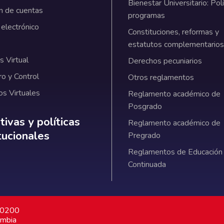
Bienestar Universitario: Polí
n de cuentas
programas
 electrónico
Constituciones, reformas y
estatutos complementarios
 Virtual
Derechos pecuniarios
ro y Control
Otros reglamentos
os Virtuales
Reglamento académico de
Posgrado
ativas y políticas institucionales
ivas y políticas
Reglamento académico de
itucionales
Pregrado
Reglamentos de Educación
Continuada
7 0200
ombia