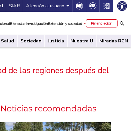
ía de servicios
Icon
Icon
Icon
AI
SIAR
Atención al usuario
cipal
Financiación
cional
Bienestar
Investigación
Extensión y sociedad
Salud
Sociedad
Justicia
Nuestra U
Miradas RCN
ad de las regiones después del
Noticias recomendadas