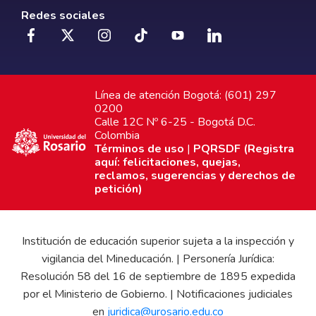
Redes sociales
Línea de atención Bogotá: (601) 297
0200
Calle 12C Nº 6-25 - Bogotá D.C.
Colombia
Términos de uso
|
PQRSDF (Registra
aquí: felicitaciones, quejas,
reclamos, sugerencias y derechos de
petición)
Institución de educación superior sujeta a la inspección y
vigilancia del Mineducación. | Personería Jurídica:
Resolución 58 del 16 de septiembre de 1895 expedida
por el Ministerio de Gobierno. | Notificaciones judiciales
en
juridica@urosario.edu.co