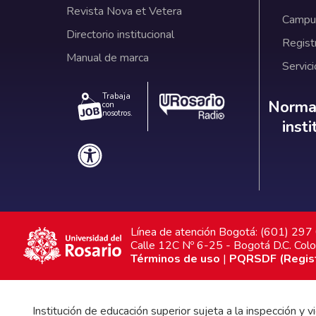
Revista Nova et Vetera
Campus
Directorio institucional
Regist
Manual de marca
Servici
Trabaja
Norm
Normat
con
nosotros.
inst
Línea de atención Bogotá: (601) 29
Calle 12C Nº 6-25 - Bogotá D.C. Col
Términos de uso
|
PQRSDF (Registr
Institución de educación superior sujeta a la inspección y