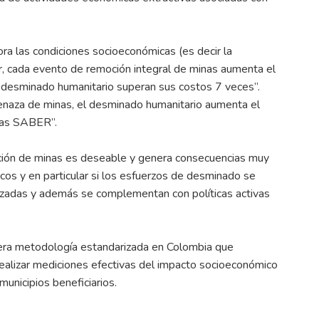
ra las condiciones socioeconómicas (es decir la
ar, cada evento de remoción integral de minas aumenta el
 desminado humanitario superan sus costos 7 veces”.
enaza de minas, el desminado humanitario aumenta el
adas SABER”.
oción de minas es deseable y genera consecuencias muy
icos y en particular si los esfuerzos de desminado se
lizadas y además se complementan con políticas activas
era metodología estandarizada en Colombia que
 realizar mediciones efectivas del impacto socioeconómico
nicipios beneficiarios.