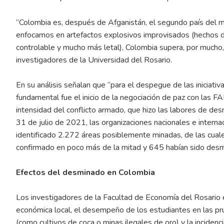
“Colombia es, después de Afganistán, el segundo país del m
enfocamos en artefactos explosivos improvisados (hechos d
controlable y mucho más letal), Colombia supera, por mucho, a
investigadores de la Universidad del Rosario.
En su análisis señalan que “para el despegue de las iniciat
fundamental fue el inicio de la negociación de paz con las F
intensidad del conflicto armado, que hizo las labores de des
31 de julio de 2021, las organizaciones nacionales e intern
identificado 2.272 áreas posiblemente minadas, de las cuale
confirmado en poco más de la mitad y 645 habían sido desmi
Efectos del desminado en Colombia
Los investigadores de la Facultad de Economía del Rosario 
económica local, el desempeño de los estudiantes en las pru
(como cultivos de coca o minas ilegales de oro) y la inciden