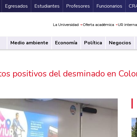
Secundario
Gu
Egresados
Estudiantes
Profesores
Funcionarios
CR
Navegación prin
La Universidad
Oferta académica
UR interna
Medio ambiente
Economía
Política
Negocios
tos positivos del desminado en Col