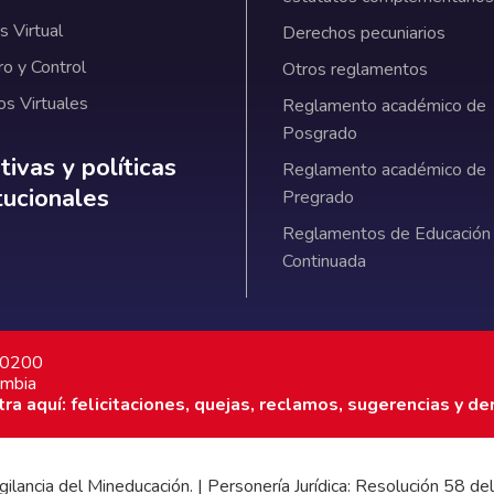
 Virtual
Derechos pecuniarios
ro y Control
Otros reglamentos
os Virtuales
Reglamento académico de
Posgrado
ativas y políticas institucionales
ivas y políticas
Reglamento académico de
itucionales
Pregrado
Reglamentos de Educación
Continuada
7 0200
ombia
a aquí: felicitaciones, quejas, reclamos, sugerencias y de
 vigilancia del Mineducación. | Personería Jurídica: Resolución 58