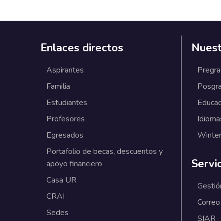
Enlaces directos
Nuest
Aspirantes
Pregr
Familia
Posgr
Estudiantes
Educac
Profesores
Idioma
Egresados
Winter
Portafolio de becas, descuentos y
Servi
apoyo financiero
Casa UR
Gestió
CRAI
Correo
Sedes
SIAR