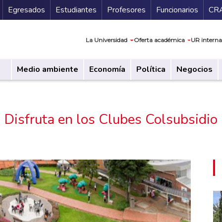
Secundario
Gu
Egresados
Estudiantes
Profesores
Funcionarios
CR
Navegación prin
La Universidad
Oferta académica
UR interna
Medio ambiente
Economía
Política
Negocios
Disfruta en los Clubes Colsubsidio