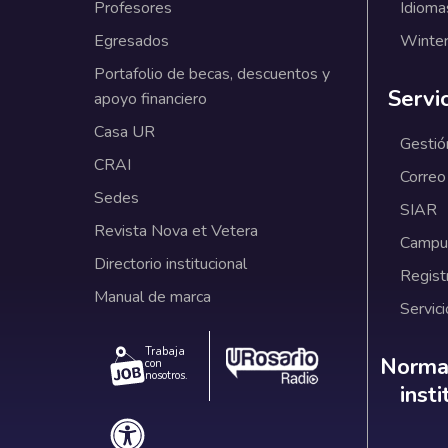
Profesores
Idioma
Egresados
Winter
Portafolio de becas, descuentos y
Servi
apoyo financiero
Casa UR
Gestió
CRAI
Correo
Sedes
SIAR
Revista Nova et Vetera
Campus
Directorio institucional
Regist
Manual de marca
Servici
Trabaja
Norm
Normat
con
nosotros.
inst