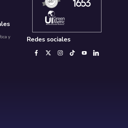
ales
tica y
Redes sociales