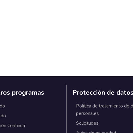
ros programas
Protección de dato
ado
Política de tratamiento de 
personales
ado
Solicitudes
ión Continua
Aviso de privacidad