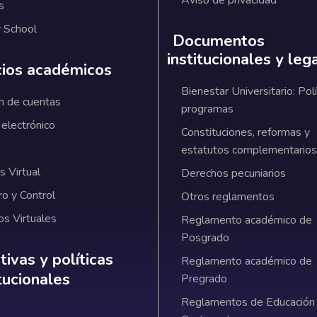
s
 School
Documentos
institucionales y leg
cios académicos
Bienestar Universitario: Polí
n de cuentas
programas
 electrónico
Constituciones, reformas y
estatutos complementarios
 Virtual
Derechos pecuniarios
ro y Control
Otros reglamentos
os Virtuales
Reglamento académico de
Posgrado
ativas y políticas institucionales
ivas y políticas
Reglamento académico de
itucionales
Pregrado
Reglamentos de Educación