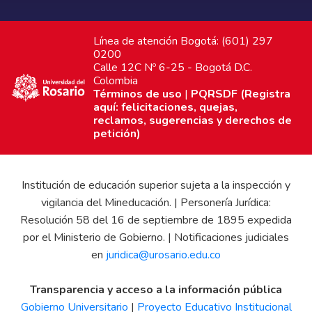
Línea de atención Bogotá: (601) 297
0200
Calle 12C Nº 6-25 - Bogotá D.C.
Colombia
Términos de uso
|
PQRSDF (Registra
aquí: felicitaciones, quejas,
reclamos, sugerencias y derechos de
petición)
Institución de educación superior sujeta a la inspección y
vigilancia del Mineducación. | Personería Jurídica:
Resolución 58 del 16 de septiembre de 1895 expedida
por el Ministerio de Gobierno. | Notificaciones judiciales
en
juridica@urosario.edu.co
Transparencia y acceso a la información pública
Gobierno Universitario
|
Proyecto Educativo Institucional