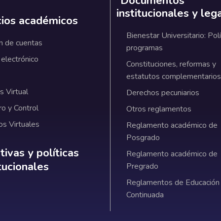
Documentos
institucionales y leg
cios académicos
Bienestar Universitario: Polí
n de cuentas
programas
 electrónico
Constituciones, reformas y
estatutos complementarios
 Virtual
Derechos pecuniarios
ro y Control
Otros reglamentos
os Virtuales
Reglamento académico de
Posgrado
ativas y políticas institucionales
ivas y políticas
Reglamento académico de
itucionales
Pregrado
Reglamentos de Educación
Continuada