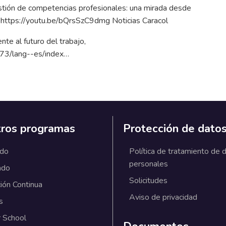
gestión de competencias profesionales: una mirada desde
.
https://youtu.be/bQrsSzC9dmg
Noticias Caracol
nte al futuro del trabajo,
73/lang--es/index…
ros programas
Protección de dato
ado
Política de tratamiento de 
personales
ado
Solicitudes
ión Continua
Aviso de privacidad
s
 School