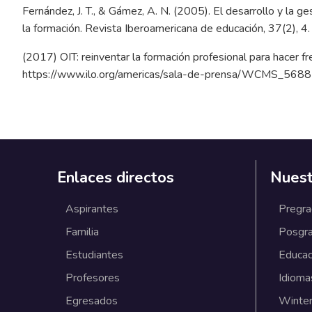
Fernández, J. T., & Gámez, A. N. (2005). El desarrollo y la 
la formación. Revista Iberoamericana de educación, 37(2), 4
(2017) OIT: reinventar la formación profesional para hacer fre
https://www.ilo.org/americas/sala-de-prensa/WCMS_5688
Enlaces directos
Nuest
Aspirantes
Pregr
Familia
Posgr
Estudiantes
Educac
Profesores
Idioma
Egresados
Winter