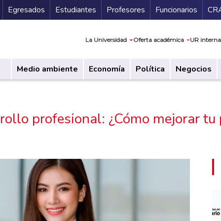
Secundario
Gu
Egresados
Estudiantes
Profesores
Funcionarios
CR
Navegación prin
La Universidad
Oferta académica
UR interna
Medio ambiente
Economía
Política
Negocios
rollo profesional: ¿Cómo mejorar tu p