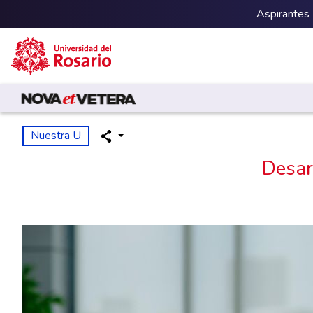
Menu 
Aspirantes
Pasar al contenido principal
Nuestra U
Desar