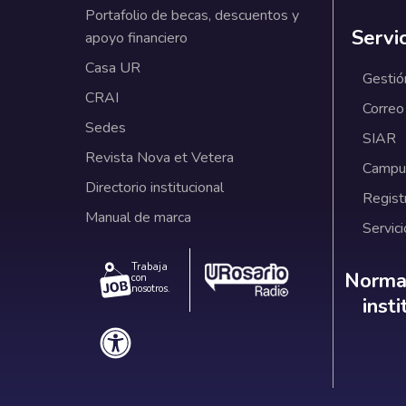
Portafolio de becas, descuentos y
Servi
apoyo financiero
Casa UR
Gestió
CRAI
Correo
Sedes
SIAR
Revista Nova et Vetera
Campus
Directorio institucional
Regist
Manual de marca
Servici
Trabaja
Norm
Normat
con
nosotros.
inst