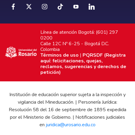
Línea de atención Bogotá: (601) 297
0200
Calle 12C Nº 6-25 - Bogotá D.C.
Colombia
Términos de uso
|
PQRSDF (Registra
aquí: felicitaciones, quejas,
reclamos, sugerencias y derechos de
petición)
Institución de educación superior sujeta a la inspección y
vigilancia del Mineducación. | Personería Jurídica:
Resolución 58 del 16 de septiembre de 1895 expedida
por el Ministerio de Gobierno. | Notificaciones judiciales
en
juridica@urosario.edu.co