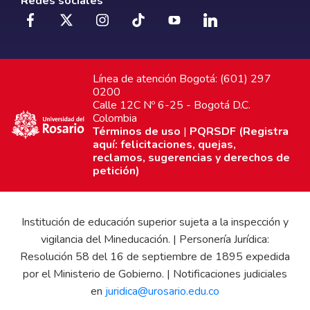
Redes sociales
Línea de atención Bogotá: (601) 297
0200
Calle 12C Nº 6-25 - Bogotá D.C.
Colombia
Términos de uso
|
PQRSDF (Registra
aquí: felicitaciones, quejas,
reclamos, sugerencias y derechos de
petición)
Institución de educación superior sujeta a la inspección y
vigilancia del Mineducación. | Personería Jurídica:
Resolución 58 del 16 de septiembre de 1895 expedida
por el Ministerio de Gobierno. | Notificaciones judiciales
en
juridica@urosario.edu.co