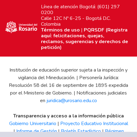
Línea de atención Bogotá: (601) 297
0200
Calle 12C Nº 6-25 - Bogotá D.C.
Colombia
Términos de uso
|
PQRSDF (Registra
aquí: felicitaciones, quejas,
reclamos, sugerencias y derechos de
petición)
Institución de educación superior sujeta a la inspección y
vigilancia del Mineducación. | Personería Jurídica:
Resolución 58 del 16 de septiembre de 1895 expedida
por el Ministerio de Gobierno. | Notificaciones judiciales
en
juridica@urosario.edu.co
Transparencia y acceso a la información pública
Gobierno Universitario
|
Proyecto Educativo Institucional
|
Informe de Gestión
|
Boletín Estadístico
|
Régimen