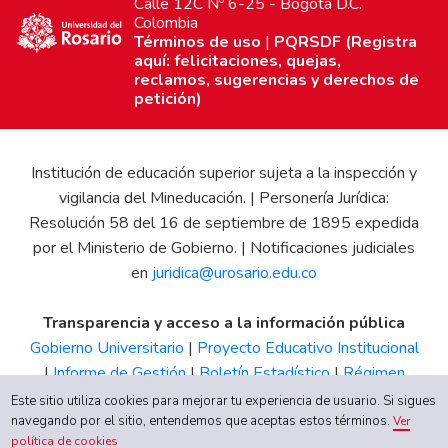
Calle 12C Nº 6-25 - Bogotá D.C.
Colombia
Términos de uso
|
PQRSDF (Registra
aquí: felicitaciones, quejas,
reclamos, sugerencias y derechos de
petición)
Institución de educación superior sujeta a la inspección y
vigilancia del Mineducación. | Personería Jurídica:
Resolución 58 del 16 de septiembre de 1895 expedida
por el Ministerio de Gobierno. | Notificaciones judiciales
en
juridica@urosario.edu.co
Transparencia y acceso a la información pública
Gobierno Universitario
|
Proyecto Educativo Institucional
|
Informe de Gestión
|
Boletín Estadístico
|
Régimen
Tributario
|
Estados Financieros
|
Código de Ética
|
Canal
Este sitio utiliza cookies para mejorar tu experiencia de usuario. Si sigues
navegando por el sitio, entendemos que aceptas estos términos.
de Integridad UR
Ver
política de cookies