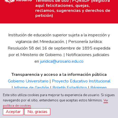
Términos de uso
|
PQRSDF (Registra
aquí: felicitaciones, quejas,
reclamos, sugerencias y derechos de
petición)
Institución de educación superior sujeta a la inspección y
vigilancia del Mineducación. | Personería Jurídica:
Resolución 58 del 16 de septiembre de 1895 expedida
por el Ministerio de Gobierno. | Notificaciones judiciales
en
juridica@urosario.edu.co
Transparencia y acceso a la información pública
Gobierno Universitario
|
Proyecto Educativo Institucional
|
Informe de Gestión
|
Boletín Estadístico
|
Régimen
Tributario
|
Estados Financieros
|
Código de Ética
|
Canal
Este sitio utiliza cookies para mejorar tu experiencia de usuario. Si sigues
de Integridad UR
navegando por el sitio, entendemos que aceptas estos términos.
Ver
política de cookies
Aceptar
No, gracias