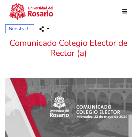
Pasar al contenido principal
Nuestra U
Comunicado Colegio Elector de
Rector (a)