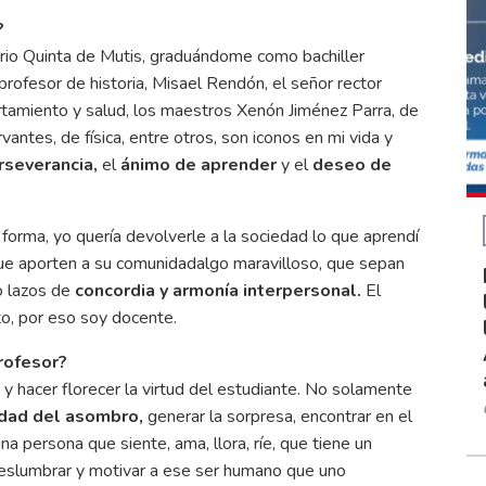
?
rio Quinta de Mutis, graduándome como bachiller
ofesor de historia, Misael Rendón, el señor rector
amiento y salud, los maestros Xenón Jiménez Parra, de
antes, de física, entre otros, son iconos en mi vida y
rseverancia,
el
ánimo de aprender
y el
deseo de
 forma, yo quería devolverle a la sociedad lo que aprendí
ue aporten a su comunidadalgo maravilloso, que sepan
o lazos de
concordia y armonía interpersonal.
El
to, por eso soy docente.
rofesor?
 y hacer florecer la virtud del estudiante. No solamente
dad del asombro,
generar la sorpresa, encontrar en el
a persona que siente, ama, llora, ríe, que tiene un
eslumbrar y motivar a ese ser humano que uno