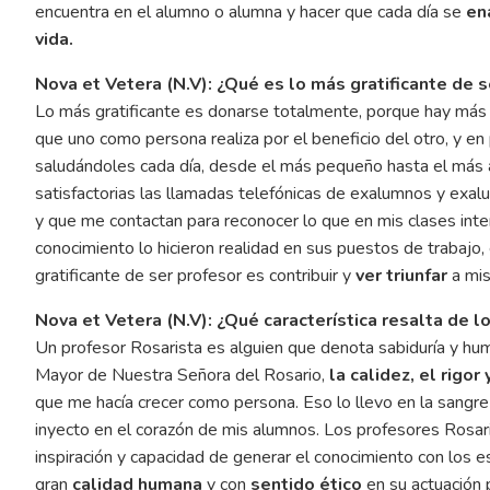
encuentra en el alumno o alumna y hacer que cada día se
en
vida.
Nova et Vetera (N.V): ¿Qué es lo más gratificante de 
Lo más gratificante es donarse totalmente, porque hay más 
que uno como persona realiza por el beneficio del otro, y en
saludándoles cada día, desde el más pequeño hasta el más 
satisfactorias las llamadas telefónicas de exalumnos y exalu
y que me contactan para reconocer lo que en mis clases interi
conocimiento lo hicieron realidad en sus puestos de trabajo,
gratificante de ser profesor es contribuir y
ver triunfar
a mis
Nova et Vetera (N.V): ¿Qué característica resalta de 
Un profesor Rosarista es alguien que denota sabiduría y hum
Mayor de Nuestra Señora del Rosario,
la calidez, el rigo
que me hacía crecer como persona. Eso lo llevo en la sangre 
inyecto en el corazón de mis alumnos. Los profesores Rosari
inspiración y capacidad de generar el conocimiento con los 
gran
calidad humana
y con
sentido ético
en su actuación 