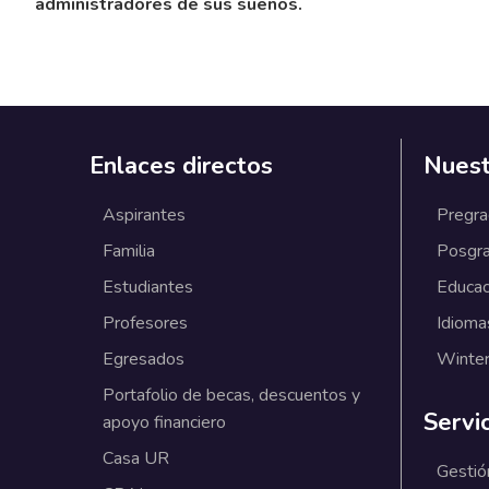
administradores de sus sueños.
Enlaces directos
Nuest
Aspirantes
Pregr
Familia
Posgr
Estudiantes
Educac
Profesores
Idioma
Egresados
Winter
Portafolio de becas, descuentos y
Servi
apoyo financiero
Casa UR
Gestió