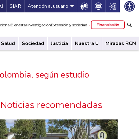
ía de servicios
Icon
Icon
Icon
AI
SIAR
Atención al usuario
cipal
Financiación
cional
Bienestar
Investigación
Extensión y sociedad
Salud
Sociedad
Justicia
Nuestra U
Miradas RCN
Colombia, según estudio
Noticias recomendadas