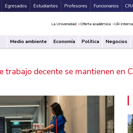
Secundario
Gu
Egresados
Estudiantes
Profesores
Funcionarios
CR
Navegación prin
La Universidad
Oferta académica
UR interna
Medio ambiente
Economía
Política
Negocios
e trabajo decente se mantienen en 