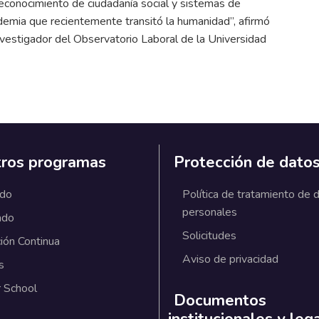
econocimiento de ciudadanía social y sistemas de
emia que recientemente transitó la humanidad”, afirmó
investigador del Observatorio Laboral de la Universidad
ros programas
Protección de dato
ado
Política de tratamiento de 
personales
ado
Solicitudes
ión Continua
Aviso de privacidad
s
 School
Documentos
institucionales y leg