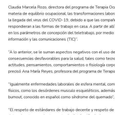
Claudia Marcela Rozo, directora del programa de Terapia Ocu
materia de equilibrio ocupacional, las transformaciones labo
la llegada del virus del COVID-19, debido a que las compañ
respondieran a las formas de trabajo en casa. A partir de al
en los parámetros de concepción del teletrabajo, por medio d
información y las comunicaciones (TIC)”.
“A lo anterior, se le suman aspectos negativos con el uso 
consecuencias desfavorables para la salud, tales como tecn
actitudes, pensamientos, comportamientos o fisiología corpor
precisó Ana María Reyes, profesora del programa de Terapia
“Igualmente enfermedades laborales de esfera mental, como
físicos, como los desórdenes musculo esqueléticos, además
burnout, conocido en español como síndrome del quemado”, 
“El respeto de estándares de trabajo decente y respeto de 