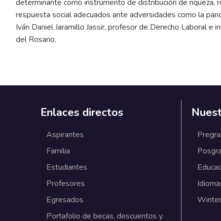
determinante como instrumento de distribución de riqueza, r
respuesta social adecuados ante adversidades como la pand
Iván Daniel Jaramillo Jassir, profesor de Derecho Laboral e 
del Rosario.
Enlaces directos
Nuest
Aspirantes
Pregr
Familia
Posgr
Estudiantes
Educac
Profesores
Idioma
Egresados
Winter
Portafolio de becas, descuentos y