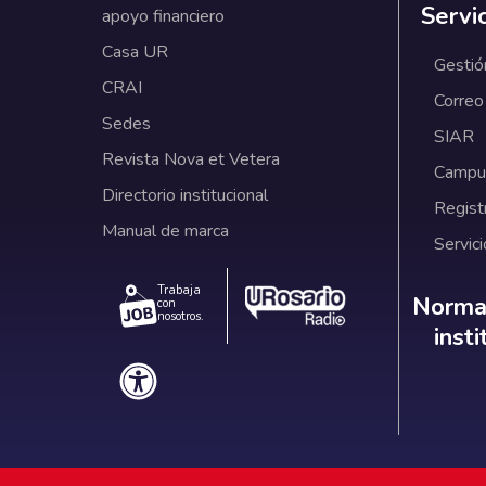
Servi
apoyo financiero
Casa UR
Gestió
CRAI
Correo
Sedes
SIAR
Revista Nova et Vetera
Campus
Directorio institucional
Regist
Manual de marca
Servici
Trabaja
Norm
Normat
con
nosotros.
inst