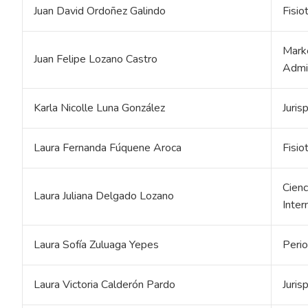
Juan David Ordoñez Galindo
Fisio
Marke
Juan Felipe Lozano Castro
Admi
Karla Nicolle Luna González
Juris
Laura Fernanda Fúquene Aroca
Fisio
Cienc
Laura Juliana Delgado Lozano
Inter
Laura Sofía Zuluaga Yepes
Perio
Laura Victoria Calderón Pardo
Juris