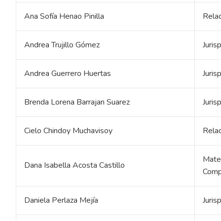
Ana Sofía Henao Pinilla
Relac
Andrea Trujillo Gómez
Juris
Andrea Guerrero Huertas
Juris
Brenda Lorena Barrajan Suarez
Juris
Cielo Chindoy Muchavisoy
Relac
Matem
Dana Isabella Acosta Castillo
Compu
Daniela Perlaza Mejía
Juris