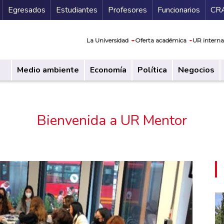
Secundario
Gu
Egresados
Estudiantes
Profesores
Funcionarios
CR
Navegación prin
La Universidad
Oferta académica
UR interna
Medio ambiente
Economía
Política
Negocios
Bienvenida a UR Mentor