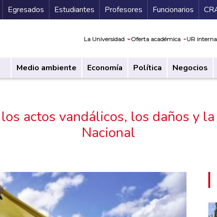
Secundario
Gu
Egresados
Estudiantes
Profesores
Funcionarios
CR
Navegación prin
La Universidad
Oferta académica
UR interna
Medio ambiente
Economía
Política
Negocios
los actos vandálicos, los daños y la 
Nacional