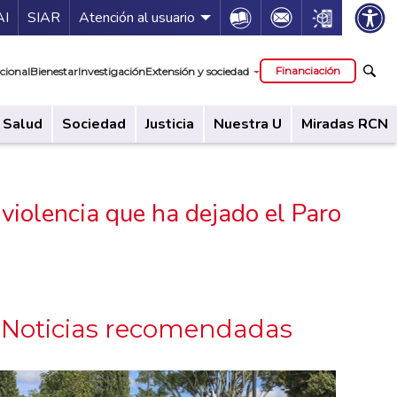
ía de servicios
Icon
Icon
Icon
AI
SIAR
Atención al usuario
cipal
Financiación
cional
Bienestar
Investigación
Extensión y sociedad
Salud
Sociedad
Justicia
Nuestra U
Miradas RCN
violencia que ha dejado el Paro
Noticias recomendadas