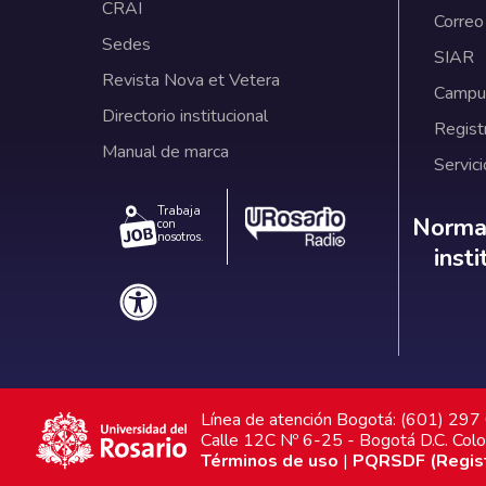
CRAI
Correo
Sedes
SIAR
Revista Nova et Vetera
Campus
Directorio institucional
Regist
Manual de marca
Servici
Trabaja
Norm
Normat
con
nosotros.
inst
Línea de atención Bogotá: (601) 29
Calle 12C Nº 6-25 - Bogotá D.C. Col
Términos de uso
|
PQRSDF (Registr