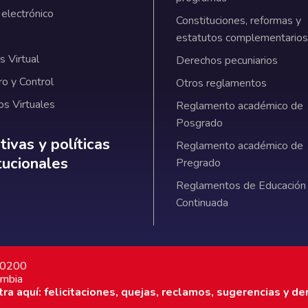
 electrónico
Constituciones, reformas y
estatutos complementarios
 Virtual
Derechos pecuniarios
ro y Control
Otros reglamentos
os Virtuales
Reglamento académico de
Posgrado
ativas y políticas institucionales
ivas y políticas
Reglamento académico de
itucionales
Pregrado
Reglamentos de Educación
Continuada
7 0200
ombia
a aquí: felicitaciones, quejas, reclamos, sugerencias y de