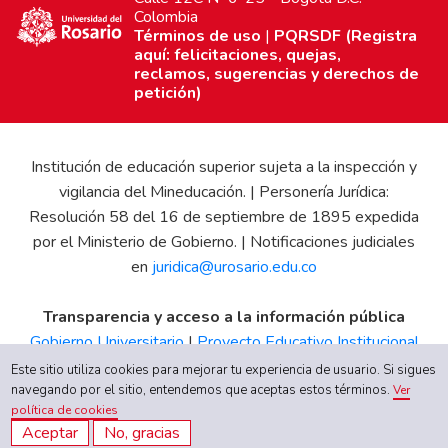
Colombia
Términos de uso
|
PQRSDF (Registra
aquí: felicitaciones, quejas,
reclamos, sugerencias y derechos de
petición)
Institución de educación superior sujeta a la inspección y
vigilancia del Mineducación. | Personería Jurídica:
Resolución 58 del 16 de septiembre de 1895 expedida
por el Ministerio de Gobierno. | Notificaciones judiciales
en
juridica@urosario.edu.co
Transparencia y acceso a la información pública
Gobierno Universitario
|
Proyecto Educativo Institucional
|
Informe de Gestión
|
Boletín Estadístico
|
Régimen
Este sitio utiliza cookies para mejorar tu experiencia de usuario. Si sigues
navegando por el sitio, entendemos que aceptas estos términos.
Tributario
|
Estados Financieros
|
Código de Ética
|
Canal
Ver
política de cookies
de Integridad UR
Aceptar
No, gracias
Quiero inscribirme ahora