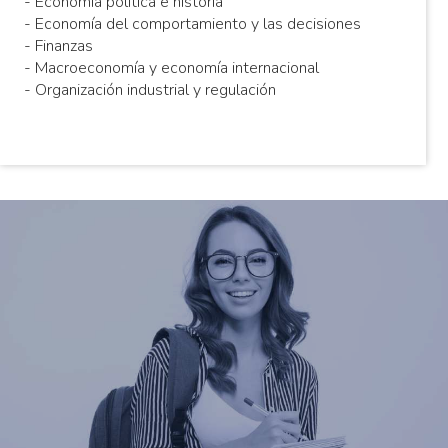
- Economía política e historia
- Economía del comportamiento y las decisiones
- Finanzas
- Macroeconomía y economía internacional
- Organización industrial y regulación
El programa de
Doctorado en Economía
está enfocado a
estudiantes del programa de
Jóvenes Investigadores que
desarrolla la Facultad de Economía
y otras facultades o centros de
investigación del país.
Adicionalmente, está dirigido a profesionales con formación en
economía o en otras áreas, en particular docentes/investigadores
universitarios.