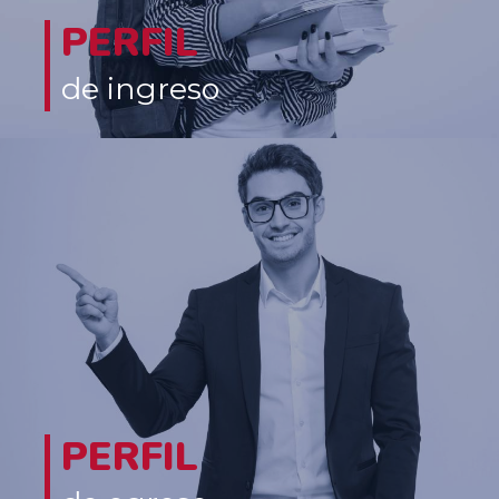
PERFIL
de ingreso
Las competencias a desarrollar en los alumnos se orientan hacia
un
perfil investigativo
que permitan al egresado desempeñarse
como
docente o investigador en centros de investigación
, tanto
nacionales como internacionales, a nivel público y privado;
funcionarios de alto nivel en el gobierno nacional y sus estancias
regionales y locales; y profesionales con amplia preparación
analítica para el abordaje de problemas socioeconómicos
complejos tanto en el ámbito público como privado.
En resumen, la combinación del enfoque microeconómico, la
fundamentación matemática, la posibilidad de estudiar distintas
PERFIL
áreas de la economía y la formación ética y humanística son el sello
que caracteriza al egresado del programa de Doctorado en
Economía de la Universidad del Rosario y lo diferencia de otros