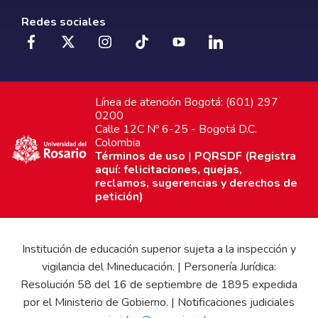
Redes sociales
Línea de atención Bogotá: (601) 297
0200
Calle 12C Nº 6-25 - Bogotá D.C.
Colombia
Términos de uso
|
PQRSDF (Registra
aquí: felicitaciones, quejas,
reclamos, sugerencias y derechos de
petición)
Institución de educación superior sujeta a la inspección y
vigilancia del Mineducación. | Personería Jurídica:
Resolución 58 del 16 de septiembre de 1895 expedida
por el Ministerio de Gobierno. | Notificaciones judiciales