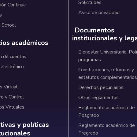
Solicitudes
ión Continua
Aviso de privacidad
s
 School
Documentos
institucionales y leg
cios académicos
Bienestar Universitario: Polí
n de cuentas
programas
 electrónico
Constituciones, reformas y
estatutos complementarios
 Virtual
Derechos pecuniarios
ro y Control
Otros reglamentos
os Virtuales
Reglamento académico de
Posgrado
ativas y políticas institucionales
ivas y políticas
Reglamento académico de
itucionales
Pregrado