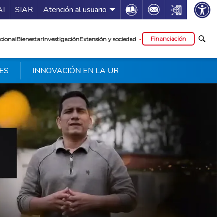
ía de servicios
Icon
Icon
Icon
AI
SIAR
Atención al usuario
cipal
Financiación
cional
Bienestar
Investigación
Extensión y sociedad
ES
INNOVACIÓN EN LA UR