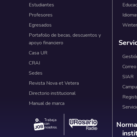
Estudiantes
Educac
Profesores
Idioma
Egresados
Winter
Portafolio de becas, descuentos y
Servi
apoyo financiero
Casa UR
Gestió
CRAI
Correo
Sedes
SIAR
Revista Nova et Vetera
Campus
Directorio institucional
Regist
Manual de marca
Servici
Trabaja
Norm
Normat
con
nosotros.
inst