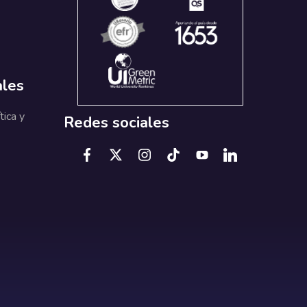
ales
tica y
Redes sociales