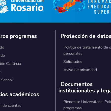
ros programas
Protección de dato
ado
Política de tratamiento de 
personales
ado
Solicitudes
ión Continua
Aviso de privacidad
s
 School
Documentos
institucionales y leg
cios académicos
Bienestar Universitario: Polí
n de cuentas
programas