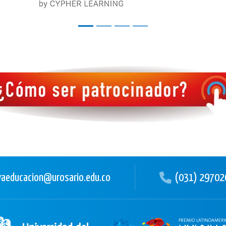
aeducacion@urosario.edu.co
(031) 29702