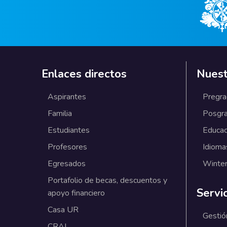
Enlaces directos
Nuest
Aspirantes
Pregr
Familia
Posgr
Estudiantes
Educac
Profesores
Idioma
Egresados
Winter
Portafolio de becas, descuentos y
Servi
apoyo financiero
Casa UR
Gestió
CRAI