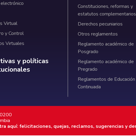
 electrónico
Constituciones, reformas y
estatutos complementarios
 Virtual
Derechos pecuniarios
ro y Control
Otros reglamentos
os Virtuales
Reglamento académico de
Posgrado
ativas y políticas institucionales
ivas y políticas
Reglamento académico de
itucionales
Pregrado
Reglamentos de Educación
Continuada
7 0200
ombia
a aquí: felicitaciones, quejas, reclamos, sugerencias y de