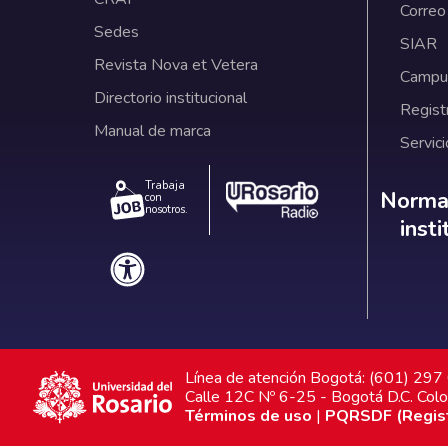
Correo
Sedes
SIAR
Revista Nova et Vetera
Campus
Directorio institucional
Regist
Manual de marca
Servici
Trabaja
Norm
Normat
con
nosotros.
inst
Línea de atención Bogotá: (601) 29
Calle 12C Nº 6-25 - Bogotá D.C. Col
Términos de uso
|
PQRSDF (Registr