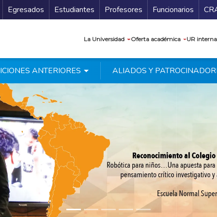
Secundario
Gu
Egresados
Estudiantes
Profesores
Funcionarios
CR
Navegación prin
La Universidad
Oferta académica
UR interna
ICIONES ANTERIORES
ALIADOS Y PATROCINADOR