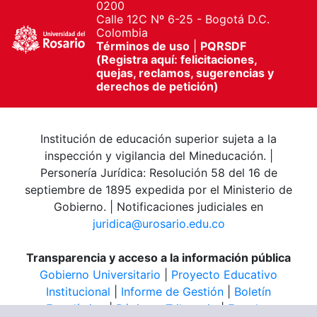
0200
Calle 12C Nº 6-25 - Bogotá D.C.
Colombia
Términos de uso
|
PQRSDF
(Registra aquí: felicitaciones,
quejas, reclamos, sugerencias y
derechos de petición)
Institución de educación superior sujeta a la
inspección y vigilancia del Mineducación. |
Personería Jurídica: Resolución 58 del 16 de
septiembre de 1895 expedida por el Ministerio de
Gobierno. | Notificaciones judiciales en
juridica@urosario.edu.co
Transparencia y acceso a la información pública
Gobierno Universitario
|
Proyecto Educativo
Institucional
|
Informe de Gestión
|
Boletín
Estadístico
|
Régimen Tributario
|
Estados