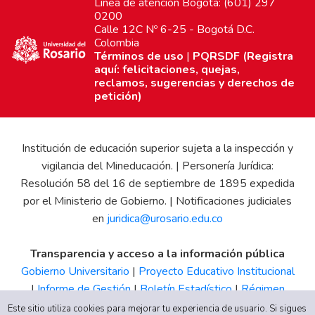
Línea de atención Bogotá: (601) 297
0200
Calle 12C Nº 6-25 - Bogotá D.C.
Colombia
Términos de uso
|
PQRSDF (Registra
aquí: felicitaciones, quejas,
reclamos, sugerencias y derechos de
petición)
Institución de educación superior sujeta a la inspección y
vigilancia del Mineducación. | Personería Jurídica:
Resolución 58 del 16 de septiembre de 1895 expedida
por el Ministerio de Gobierno. | Notificaciones judiciales
en
juridica@urosario.edu.co
Transparencia y acceso a la información pública
Gobierno Universitario
|
Proyecto Educativo Institucional
|
Informe de Gestión
|
Boletín Estadístico
|
Régimen
Tributario
|
Estados Financieros
|
Código de Ética
|
Canal
Este sitio utiliza cookies para mejorar tu experiencia de usuario. Si sigues