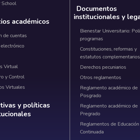
 School
Documentos
institucionales y leg
cios académicos
Bienestar Universitario: Polí
n de cuentas
programas
 electrónico
Constituciones, reformas y
estatutos complementarios
 Virtual
Derechos pecuniarios
ro y Control
Otros reglamentos
os Virtuales
Reglamento académico de
Posgrado
ativas y políticas institucionales
ivas y políticas
Reglamento académico de
itucionales
Pregrado
Reglamentos de Educación
Continuada