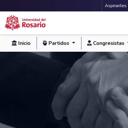
Menu 
Aspirantes
Pasar al contenido principal
Inicio
Partidos
Congresistas