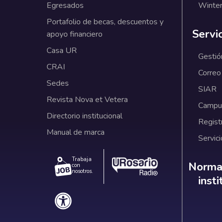
Egresados
Winter
Portafolio de becas, descuentos y
Servi
apoyo financiero
Casa UR
Gestió
CRAI
Correo
Sedes
SIAR
Revista Nova et Vetera
Campus
Directorio institucional
Regist
Manual de marca
Servici
Trabaja
Norm
Normat
con
nosotros.
inst