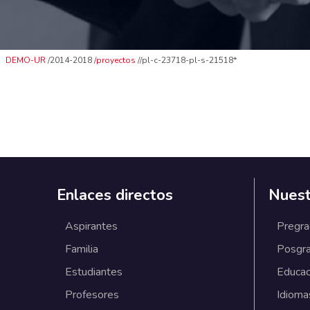
DEMO-UR
2014-2018
proyectos
pl-c-23718-pl-s-21518*
Enlaces directos
Nuest
Aspirantes
Pregr
Familia
Posgr
Estudiantes
Educac
Profesores
Idioma