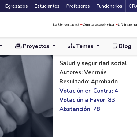
Secundario
Gu
Egresados
Estudiantes
Profesores
Funcionarios
CR
Navegación prin
La Universidad
Oferta académica
UR interna
Proyectos
Temas
Blog
PL C 237/18 PL S 2
Salud y seguridad social
Autores: Ver más
Resultado: Aprobado
Votación en Contra: 4
Votación a Favor: 83
Abstención: 78