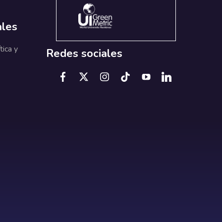
ales
tica y
Redes sociales