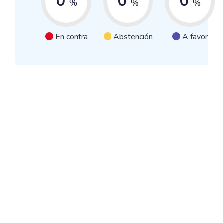
0
0
0
%
%
%
En contra
Abstención
A favor