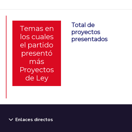
Total de
Temas en
proyectos
los cuales
presentados
el partido
presentó
más
Proyectos
de Ley
Enlaces directos