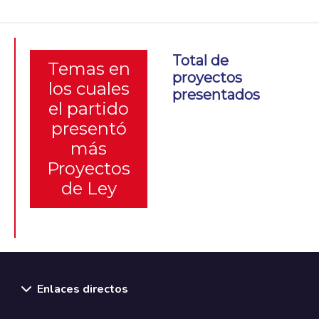
Total de
Temas en
proyectos
los cuales
presentados
el partido
presentó
más
Proyectos
de Ley
Enlaces directos