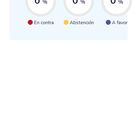
0
0
0
%
%
%
En contra
Abstención
A favor