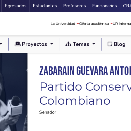
Secundario
Gu
Egresados
Estudiantes
Profesores
Funcionarios
CR
Navegación prin
La Universidad
Oferta académica
UR interna
Proyectos
Temas
Blog
Zabarain Guevara Anton
Partido Conser
Colombiano
Senador