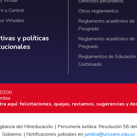
 Virtual
Derechos pecuniarios
ro y Control
Otros reglamentos
os Virtuales
Reglamento académico de
Posgrado
ativas y políticas institucionales
ivas y políticas
Reglamento académico de
itucionales
Pregrado
Reglamentos de Educación
Continuada
7 0200
ombia
a aquí: felicitaciones, quejas, reclamos, sugerencias y de
 vigilancia del Mineducación. | Personería Jurídica: Resolución 58
Gobierno. | Notificaciones judiciales en
juridica@urosario.edu.co