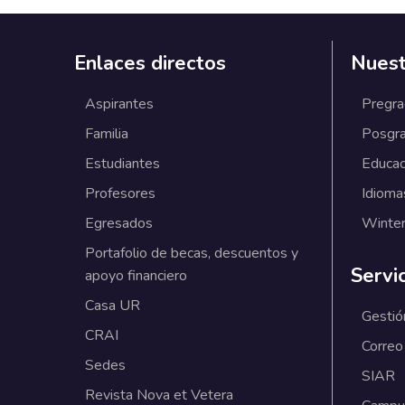
Enlaces directos
Nuest
Aspirantes
Pregr
Familia
Posgr
Estudiantes
Educac
Profesores
Idioma
Egresados
Winter
Portafolio de becas, descuentos y
Servi
apoyo financiero
Casa UR
Gestió
CRAI
Correo
Sedes
SIAR
Revista Nova et Vetera