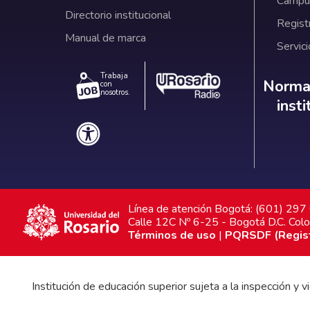
Campus
Directorio institucional
Regist
Manual de marca
Servici
Trabaja
Norm
Normat
con
nosotros.
inst
Línea de atención Bogotá: (601) 29
Calle 12C Nº 6-25 - Bogotá D.C. Col
Términos de uso
|
PQRSDF (Registr
Institución de educación superior sujeta a la inspección y