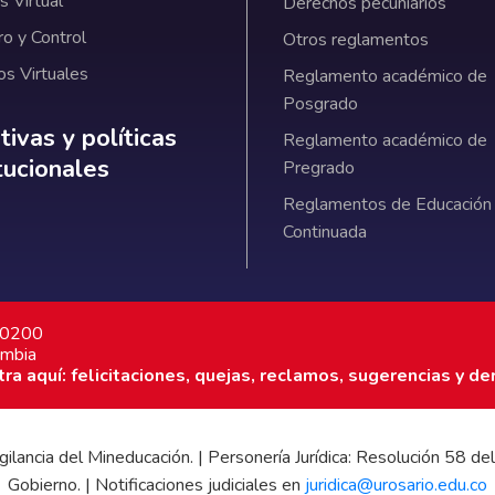
 Virtual
Derechos pecuniarios
ro y Control
Otros reglamentos
os Virtuales
Reglamento académico de
Posgrado
ativas y políticas institucionales
ivas y políticas
Reglamento académico de
itucionales
Pregrado
Reglamentos de Educación
Continuada
7 0200
ombia
a aquí: felicitaciones, quejas, reclamos, sugerencias y de
 vigilancia del Mineducación. | Personería Jurídica: Resolución 58
Gobierno. | Notificaciones judiciales en
juridica@urosario.edu.co