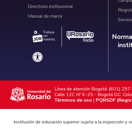
Campus
Directorio institucional
Regist
Manual de marca
Servici
Trabaja
Norm
Normat
con
nosotros.
inst
Línea de atención Bogotá: (601) 29
Calle 12C Nº 6-25 - Bogotá D.C. Col
Términos de uso
|
PQRSDF (Registr
Institución de educación superior sujeta a la inspección y