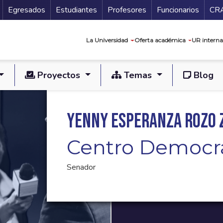
Secundario
Gu
Egresados
Estudiantes
Profesores
Funcionarios
CR
Navegación prin
La Universidad
Oferta académica
UR interna
Proyectos
Temas
Blog
Yenny Esperanza Rozo
Centro Democr
Senador