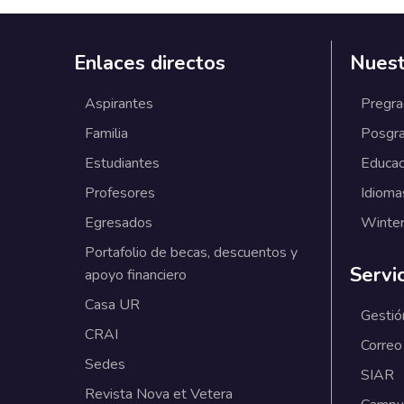
Enlaces directos
Nuest
Aspirantes
Pregr
Familia
Posgr
Estudiantes
Educac
Profesores
Idioma
Egresados
Winter
Portafolio de becas, descuentos y
Servi
apoyo financiero
Casa UR
Gestió
CRAI
Correo
Sedes
SIAR
Revista Nova et Vetera