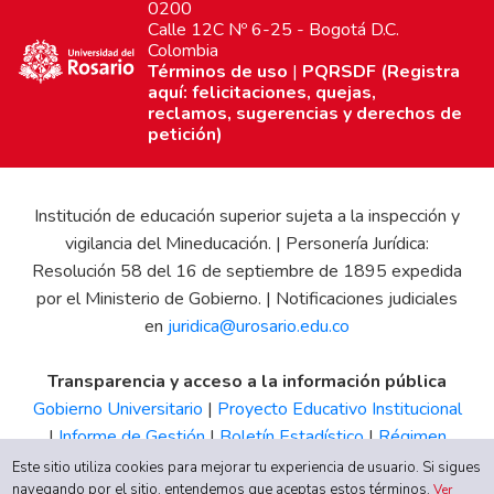
0200
Calle 12C Nº 6-25 - Bogotá D.C.
Colombia
Términos de uso
|
PQRSDF (Registra
aquí: felicitaciones, quejas,
reclamos, sugerencias y derechos de
petición)
Institución de educación superior sujeta a la inspección y
vigilancia del Mineducación. | Personería Jurídica:
Resolución 58 del 16 de septiembre de 1895 expedida
por el Ministerio de Gobierno. | Notificaciones judiciales
en
juridica@urosario.edu.co
Transparencia y acceso a la información pública
Gobierno Universitario
|
Proyecto Educativo Institucional
|
Informe de Gestión
|
Boletín Estadístico
|
Régimen
Tributario
|
Estados Financieros
|
Código de Ética
|
Canal
Este sitio utiliza cookies para mejorar tu experiencia de usuario. Si sigues
navegando por el sitio, entendemos que aceptas estos términos.
de Integridad UR
Ver