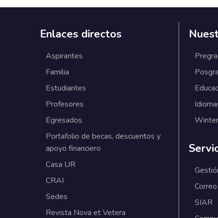
Enlaces directos
Nuest
Aspirantes
Pregr
Familia
Posgr
Estudiantes
Educac
Profesores
Idioma
Egresados
Winter
Portafolio de becas, descuentos y
Servi
apoyo financiero
Casa UR
Gestió
CRAI
Correo
Sedes
SIAR
Revista Nova et Vetera