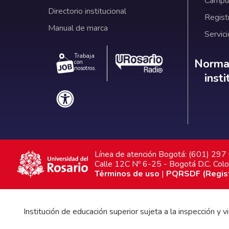
Campus
Directorio institucional
Regist
Manual de marca
Servici
Trabaja
Norm
Normat
con
nosotros.
inst
Línea de atención Bogotá: (601) 29
Calle 12C Nº 6-25 - Bogotá D.C. Col
Términos de uso
|
PQRSDF (Registr
Institución de educación superior sujeta a la inspección y