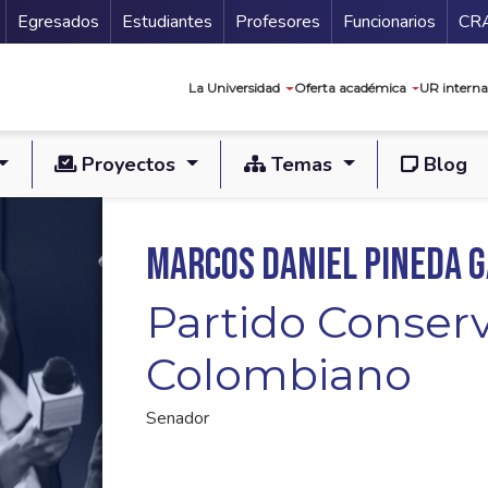
Secundario
Gu
Egresados
Estudiantes
Profesores
Funcionarios
CR
Navegación prin
La Universidad
Oferta académica
UR interna
Proyectos
Temas
Blog
Marcos Daniel Pineda G
Partido Conser
Colombiano
Senador