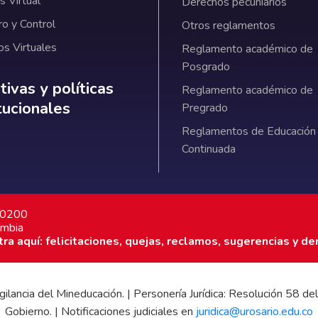
 Virtual
Derechos pecuniarios
ro y Control
Otros reglamentos
os Virtuales
Reglamento académico de
Posgrado
ativas y políticas institucionales
ivas y políticas
Reglamento académico de
itucionales
Pregrado
Reglamentos de Educación
Continuada
7 0200
ombia
a aquí: felicitaciones, quejas, reclamos, sugerencias y de
 vigilancia del Mineducación. | Personería Jurídica: Resolución 58
Gobierno. | Notificaciones judiciales en
juridica@urosario.edu.co