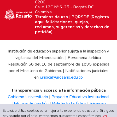
0200
Calle 12C Nº 6-25 - Bogotá D.C.
Colombia
Términos de uso
|
PQRSDF (Registra
aquí: felicitaciones, quejas,
reclamos, sugerencias y derechos de
petición)
Institución de educación superior sujeta a la inspección y
vigilancia del Mineducación. | Personería Jurídica:
Resolución 58 del 16 de septiembre de 1895 expedida
por el Ministerio de Gobierno. | Notificaciones judiciales
en
juridica@urosario.edu.co
Transparencia y acceso a la información pública
Gobierno Universitario
|
Proyecto Educativo Institucional
|
Informe de Gestión
|
Boletín Estadístico
|
Régimen
Tributario
|
Estados Financieros
|
Código de Ética
|
Canal
Este sitio utiliza cookies para mejorar tu experiencia de usuario. Si sigues
navegando por el sitio, entendemos que aceptas estos términos.
de Integridad UR
Ver