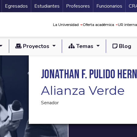
Secundario
Gu
Egresados
Estudiantes
Profesores
Funcionarios
CR
Navegación prin
La Universidad
Oferta académica
UR interna
Proyectos
Temas
Blog
Jonathan F. Pulido Her
Alianza Verde
Senador