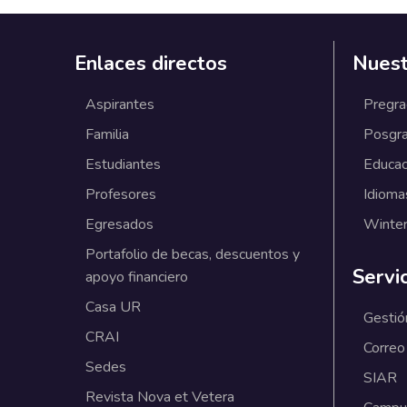
Enlaces directos
Nuest
Aspirantes
Pregr
Familia
Posgr
Estudiantes
Educac
Profesores
Idioma
Egresados
Winter
Portafolio de becas, descuentos y
Servi
apoyo financiero
Casa UR
Gestió
CRAI
Correo
Sedes
SIAR
Revista Nova et Vetera