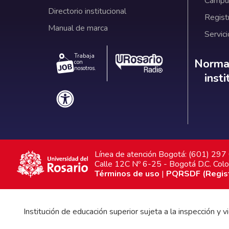
Campus
Directorio institucional
Regist
Manual de marca
Servici
Trabaja
Norm
Normat
con
nosotros.
inst
Línea de atención Bogotá: (601) 29
Calle 12C Nº 6-25 - Bogotá D.C. Col
Términos de uso
|
PQRSDF (Registr
Institución de educación superior sujeta a la inspección y