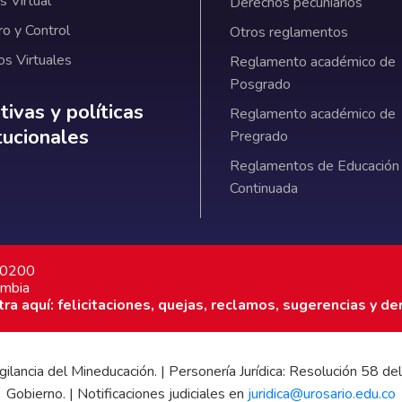
 Virtual
Derechos pecuniarios
ro y Control
Otros reglamentos
os Virtuales
Reglamento académico de
Posgrado
ativas y políticas institucionales
ivas y políticas
Reglamento académico de
itucionales
Pregrado
Reglamentos de Educación
Continuada
7 0200
ombia
a aquí: felicitaciones, quejas, reclamos, sugerencias y de
 vigilancia del Mineducación. | Personería Jurídica: Resolución 58
Gobierno. | Notificaciones judiciales en
juridica@urosario.edu.co