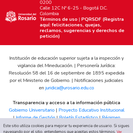
0200
Calle 12C Nº 6-25 - Bogotá D.C.
Colombia
Términos de uso
|
PQRSDF (Registra
aquí: felicitaciones, quejas,
reclamos, sugerencias y derechos de
petición)
Institución de educación superior sujeta a la inspección y
vigilancia del Mineducación. | Personería Jurídica:
Resolución 58 del 16 de septiembre de 1895 expedida
por el Ministerio de Gobierno. | Notificaciones judiciales
en
juridica@urosario.edu.co
Transparencia y acceso a la información pública
Gobierno Universitario
|
Proyecto Educativo Institucional
|
Informe de Gestión
|
Boletín Estadístico
|
Régimen
Tributario
|
Estados Financieros
|
Código de Ética
|
Canal
Este sitio utiliza cookies para mejorar tu experiencia de usuario. Si sigues
navegando por el sitio, entendemos que aceptas estos términos.
de Integridad UR
Ver