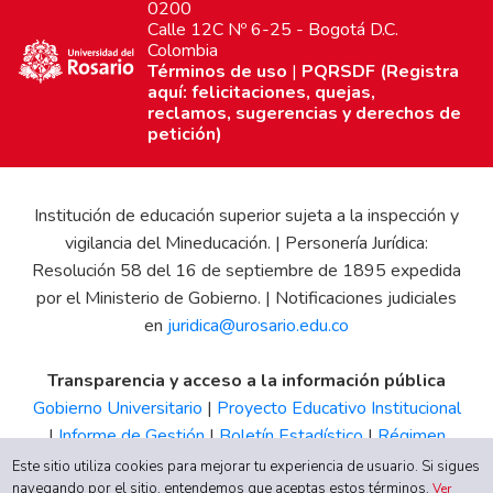
0200
Calle 12C Nº 6-25 - Bogotá D.C.
Colombia
Términos de uso
|
PQRSDF (Registra
aquí: felicitaciones, quejas,
reclamos, sugerencias y derechos de
petición)
Institución de educación superior sujeta a la inspección y
vigilancia del Mineducación. | Personería Jurídica:
Resolución 58 del 16 de septiembre de 1895 expedida
por el Ministerio de Gobierno. | Notificaciones judiciales
en
juridica@urosario.edu.co
Transparencia y acceso a la información pública
Gobierno Universitario
|
Proyecto Educativo Institucional
|
Informe de Gestión
|
Boletín Estadístico
|
Régimen
Tributario
|
Estados Financieros
|
Código de Ética
|
Canal
Este sitio utiliza cookies para mejorar tu experiencia de usuario. Si sigues
navegando por el sitio, entendemos que aceptas estos términos.
de Integridad UR
Ver