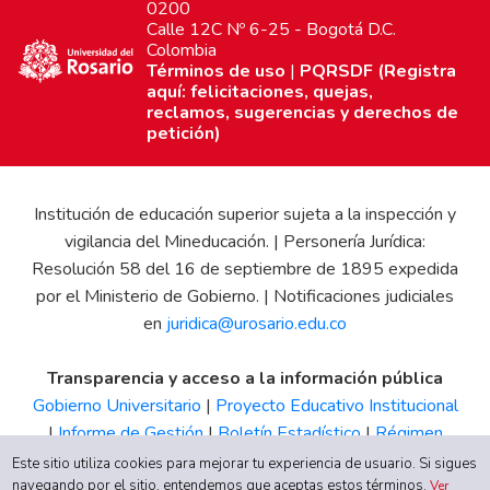
0200
Calle 12C Nº 6-25 - Bogotá D.C.
Colombia
Términos de uso
|
PQRSDF (Registra
aquí: felicitaciones, quejas,
reclamos, sugerencias y derechos de
petición)
Institución de educación superior sujeta a la inspección y
vigilancia del Mineducación. | Personería Jurídica:
Resolución 58 del 16 de septiembre de 1895 expedida
por el Ministerio de Gobierno. | Notificaciones judiciales
en
juridica@urosario.edu.co
Transparencia y acceso a la información pública
Gobierno Universitario
|
Proyecto Educativo Institucional
|
Informe de Gestión
|
Boletín Estadístico
|
Régimen
Tributario
|
Estados Financieros
|
Código de Ética
|
Canal
Este sitio utiliza cookies para mejorar tu experiencia de usuario. Si sigues
navegando por el sitio, entendemos que aceptas estos términos.
de Integridad UR
Ver