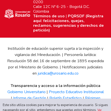
0200
Calle 12C Nº 6-25 - Bogotá D.C.
Colombia
Términos de uso
|
PQRSDF (Registra
aquí: felicitaciones, quejas,
reclamos, sugerencias y derechos de
petición)
Institución de educación superior sujeta a la inspección y
vigilancia del Mineducación. | Personería Jurídica:
Resolución 58 del 16 de septiembre de 1895 expedida
por el Ministerio de Gobierno. | Notificaciones judiciales
en
juridica@urosario.edu.co
Transparencia y acceso a la información pública
Gobierno Universitario
|
Proyecto Educativo Institucional
|
Informe de Gestión
|
Boletín Estadístico
|
Régimen
Tributario
|
Estados Financieros
|
Código de Ética
|
Canal
Este sitio utiliza cookies para mejorar tu experiencia de usuario. Si sigues
navegando por el sitio, entendemos que aceptas estos términos.
de Integridad UR
Ver