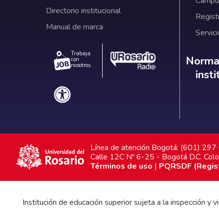
Campus
Directorio institucional
Regist
Manual de marca
Servici
Trabaja
Norm
Normat
con
nosotros.
inst
Línea de atención Bogotá: (601) 29
Calle 12C Nº 6-25 - Bogotá D.C. Col
Términos de uso
|
PQRSDF (Registr
Institución de educación superior sujeta a la inspección y