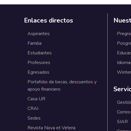
Enlaces directos
Nuest
Aspirantes
Pregr
Familia
Posgr
Estudiantes
Educac
Profesores
Idioma
Egresados
Winter
Portafolio de becas, descuentos y
Servi
apoyo financiero
Casa UR
Gestió
CRAI
Correo
Sedes
SIAR
Revista Nova et Vetera