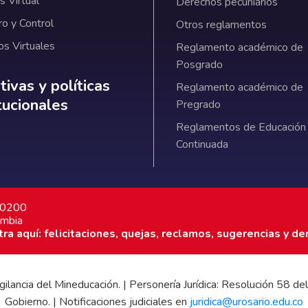
 Virtual
Derechos pecuniarios
ro y Control
Otros reglamentos
os Virtuales
Reglamento académico de
Posgrado
ativas y políticas institucionales
ivas y políticas
Reglamento académico de
itucionales
Pregrado
Reglamentos de Educación
Continuada
7 0200
ombia
a aquí: felicitaciones, quejas, reclamos, sugerencias y de
 vigilancia del Mineducación. | Personería Jurídica: Resolución 58
Gobierno. | Notificaciones judiciales en
juridica@urosario.edu.co