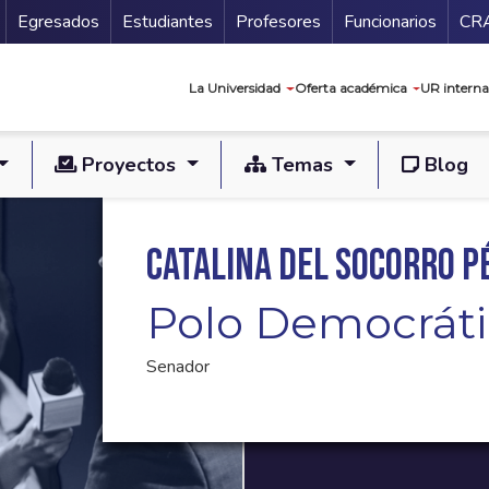
Secundario
Gu
Egresados
Estudiantes
Profesores
Funcionarios
CR
Navegación prin
La Universidad
Oferta académica
UR interna
Proyectos
Temas
Blog
Catalina del Socorro P
Polo Democrát
Senador