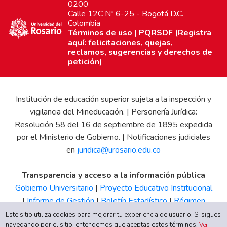
0200
Calle 12C Nº 6-25 - Bogotá D.C.
Colombia
Términos de uso
|
PQRSDF (Registra
aquí: felicitaciones, quejas,
reclamos, sugerencias y derechos de
petición)
Institución de educación superior sujeta a la inspección y
vigilancia del Mineducación. | Personería Jurídica:
Resolución 58 del 16 de septiembre de 1895 expedida
por el Ministerio de Gobierno. | Notificaciones judiciales
en
juridica@urosario.edu.co
Transparencia y acceso a la información pública
Gobierno Universitario
|
Proyecto Educativo Institucional
|
Informe de Gestión
|
Boletín Estadístico
|
Régimen
Tributario
|
Estados Financieros
|
Código de Ética
|
Canal
Este sitio utiliza cookies para mejorar tu experiencia de usuario. Si sigues
navegando por el sitio, entendemos que aceptas estos términos.
de Integridad UR
Ver