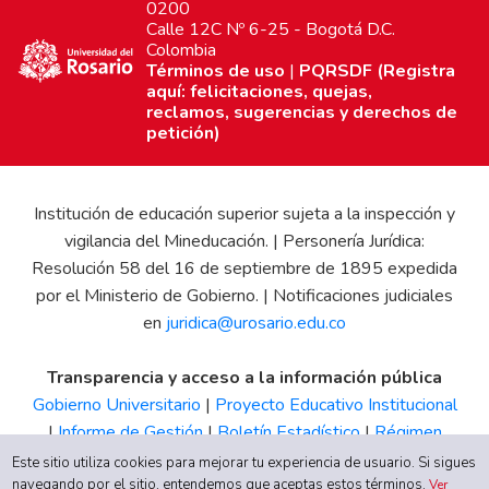
0200
Calle 12C Nº 6-25 - Bogotá D.C.
Colombia
Términos de uso
|
PQRSDF (Registra
aquí: felicitaciones, quejas,
reclamos, sugerencias y derechos de
petición)
Institución de educación superior sujeta a la inspección y
vigilancia del Mineducación. | Personería Jurídica:
Resolución 58 del 16 de septiembre de 1895 expedida
por el Ministerio de Gobierno. | Notificaciones judiciales
en
juridica@urosario.edu.co
Transparencia y acceso a la información pública
Gobierno Universitario
|
Proyecto Educativo Institucional
|
Informe de Gestión
|
Boletín Estadístico
|
Régimen
Tributario
|
Estados Financieros
|
Código de Ética
|
Canal
Este sitio utiliza cookies para mejorar tu experiencia de usuario. Si sigues
navegando por el sitio, entendemos que aceptas estos términos.
de Integridad UR
Ver