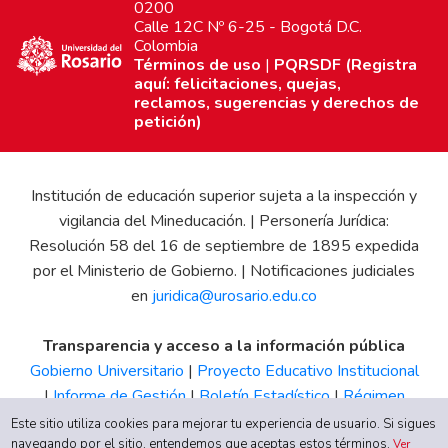
0200
Calle 12C Nº 6-25 - Bogotá D.C.
Colombia
Términos de uso
|
PQRSDF (Registra
aquí: felicitaciones, quejas,
reclamos, sugerencias y derechos de
petición)
Institución de educación superior sujeta a la inspección y
vigilancia del Mineducación. | Personería Jurídica:
Resolución 58 del 16 de septiembre de 1895 expedida
por el Ministerio de Gobierno. | Notificaciones judiciales
en
juridica@urosario.edu.co
Transparencia y acceso a la información pública
Gobierno Universitario
|
Proyecto Educativo Institucional
|
Informe de Gestión
|
Boletín Estadístico
|
Régimen
Tributario
|
Estados Financieros
|
Código de Ética
|
Canal
Este sitio utiliza cookies para mejorar tu experiencia de usuario. Si sigues
navegando por el sitio, entendemos que aceptas estos términos.
de Integridad UR
Ver