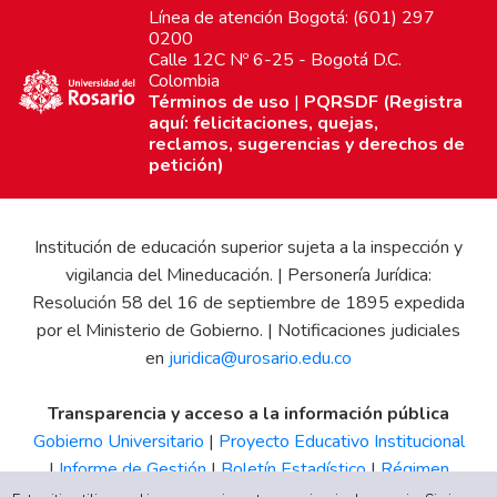
Línea de atención Bogotá: (601) 297
0200
Calle 12C Nº 6-25 - Bogotá D.C.
Colombia
Términos de uso
|
PQRSDF (Registra
aquí: felicitaciones, quejas,
reclamos, sugerencias y derechos de
petición)
Institución de educación superior sujeta a la inspección y
vigilancia del Mineducación. | Personería Jurídica:
Resolución 58 del 16 de septiembre de 1895 expedida
por el Ministerio de Gobierno. | Notificaciones judiciales
en
juridica@urosario.edu.co
Transparencia y acceso a la información pública
Gobierno Universitario
|
Proyecto Educativo Institucional
|
Informe de Gestión
|
Boletín Estadístico
|
Régimen