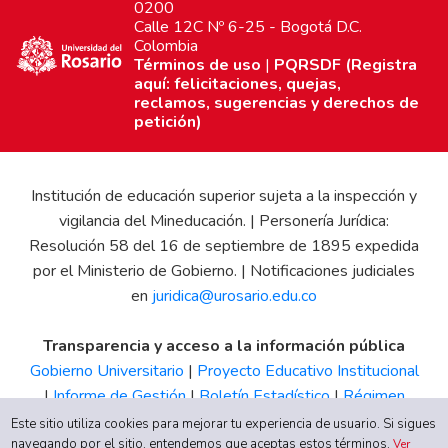
0200
Calle 12C Nº 6-25 - Bogotá D.C.
Colombia
Términos de uso
|
PQRSDF (Registra
aquí: felicitaciones, quejas,
reclamos, sugerencias y derechos de
petición)
Institución de educación superior sujeta a la inspección y
vigilancia del Mineducación. | Personería Jurídica:
Resolución 58 del 16 de septiembre de 1895 expedida
por el Ministerio de Gobierno. | Notificaciones judiciales
en
juridica@urosario.edu.co
Transparencia y acceso a la información pública
Gobierno Universitario
|
Proyecto Educativo Institucional
|
Informe de Gestión
|
Boletín Estadístico
|
Régimen
Tributario
|
Estados Financieros
|
Código de Ética
|
Canal
Este sitio utiliza cookies para mejorar tu experiencia de usuario. Si sigues
navegando por el sitio, entendemos que aceptas estos términos.
de Integridad UR
Ver